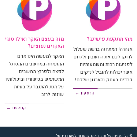
מהי מתקפת פישינג?
מזה בעצם האקר ואילו סוגי
האקרים נפוצים?
אזהרה! המתחזה ברשת שעלול
האקר למעשה הינו אדם
לרוקן לכם את החשבון ולגרום
המתמחה במחשבים המסוגל
לפגיעות רבות ומשמעותיות
לפצח ולפרוץ מחשבים
אשר יכולות להוביל לנזקים
המשתמש בכישוריו וביכולותיו
כבדים בעסק והארגון שלכם!
על מנת להתגבר על בעיות
קרא עוד ←
שונות. לרוב
קרא עוד ←
© כל הזכויות על תוכן האתר שמורות לפאבו דיגיטל