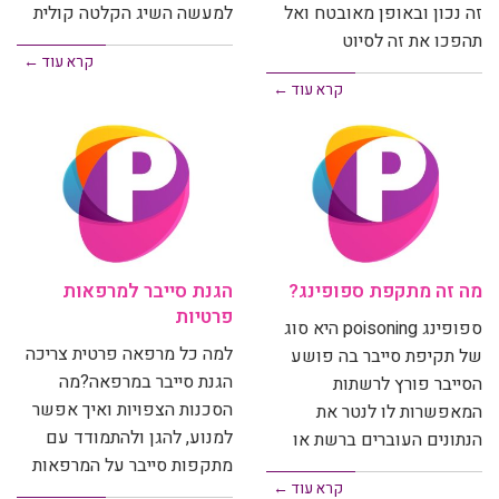
זה נכון ובאופן מאובטח ואל
למעשה השיג הקלטה קולית
תהפכו את זה לסיוט
קרא עוד ←
קרא עוד ←
מה זה מתקפת ספופינג?
הגנת סייבר למרפאות
פרטיות
ספופינג poisoning היא סוג
למה כל מרפאה פרטית צריכה
של תקיפת סייבר בה פושע
הגנת סייבר במרפאה?מה
הסייבר פורץ לרשתות
הסכנות הצפויות ואיך אפשר
המאפשרות לו לנטר את
למנוע, להגן ולהתמודד עם
הנתונים העוברים ברשת או
מתקפות סייבר על המרפאות
קרא עוד ←