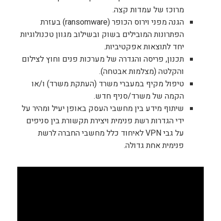
מרוכז של עמדות קצה.
הגנה מפני וירוס הכופר (ransomware) בעזרת
הפתרונות המובילים בשוק ובשילוב מגוון טכנולוגיות
יחד לתוצאות אפקטיביות.
תכנון, פריסה והגדרה של מערכות פנים וחוץ לצילום
והקלטה (מצלמות אבטחה).
טיפול מקיף במעברי משרד (העתקת משרד) ו/או
הקמה של משרד/סניף חדש.
שיתוף מידע בין מחשבי העסק באופן יעיל ומהיר על
ידי הגדרות רשת פנימית ויצירת תקשורת בין סניפים
על גבי VPN לאיחוד כלל מחשבי החברה לרשת
פנימית אחת גדולה.