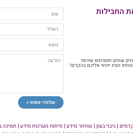
עה לך את החבילות
שם
מלא:
דוא"ל:
נושא
הפניה:
הודעה:
ים שונים ופתרונות שירותי
פס ונציג יחזור אליכם בהקדם!
שלח/י טופס »
דמים | גיבוי בענן | שחזור מידע | פיתוח מערכות מידע | תמיכה