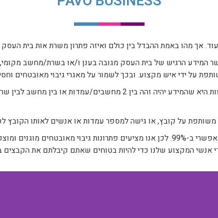
PAVO BUSINESS
ע ועוד. אך מהו באמת ההבדל בין כולם ואיזה פתרון משרת אות בית העסק
 כאשר המידע הרגיש של בית העסק מגובה בענן ו/או בשרת/מחשב מקומ
פת על ידי איש מקצוע. ובכך לשמור על מאגרי גיבוי מאובטחים וחסינ
חשוב להדגיש כי כאשר אנו מסנכרנים מידע, המשמעות היא שהמידע יהיה זהה 
שותפת על קובץ, או גישה למספר עמדות או אנשים לאותו הקובץ לעית
מכאן ברור שפתרון הגיבוי צריך להיות עמיד לכל אסון אפשרי ב-99%. לכן אנו מציעים פתרונו
די אנשי המקצוע שלנו כדי להיות בטוחים שאתם קיבלתם את הקבצים בתצ